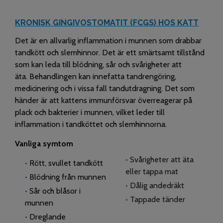
KRONISK GINGIVOSTOMATIT (FCGS) HOS KATT
Det är en allvarlig inflammation i munnen som drabbar
tandkött och slemhinnor. Det är
ett smärtsamt tillstånd
som kan leda till blödning, sår och svårigheter att
äta. Behandlingen kan innefatta tandrengöring,
medicinering och i vissa fall tandutdragning. Det som
händer är att kattens immunförsvar överreagerar på
plack och bakterier i munnen, vilket leder till
inflammation i tandköttet och slemhinnorna.
Vanliga symtom
•
Svårigheter att äta
•
Rött, svullet tandkött
eller tappa mat
•
Blödning från munnen
•
Dålig andedräkt
•
Sår och blåsor i
•
Tappade tänder
munnen
•
Dreglande