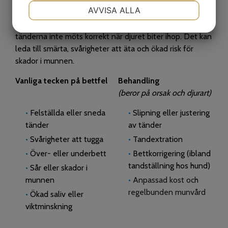
NÖDVÄNDIG
INSTÄLLNINGAR
AVVISA ALLA
Bettfel hos våra husdjur är något som vi ibland kan se. I
vissa fall kan det leda till malocklusion innebär att
JA
NEJ
JA
NEJ
tänderna inte möts korrekt när djuret biter ihop. Det kan
MARKNADSFÖRING
STATISTIK
leda till smärta, svårigheter att äta och ökad risk för
skador i munnen.
Vanliga tecken på bettfel
Behandling
(beror på orsak och djurart)
•
Felställda eller sneda
•
Slipning eller justering
tänder
av tänder
•
Svårigheter att tugga
•
Tandextration
•
Över- eller underbett
•
Bettkorrigering (ibland
tandställning hos hund)
•
Sår eller skador i
munnen
•
Anpassad kost och
regelbunden munvård
•
Ökad saliv eller
viktminskning