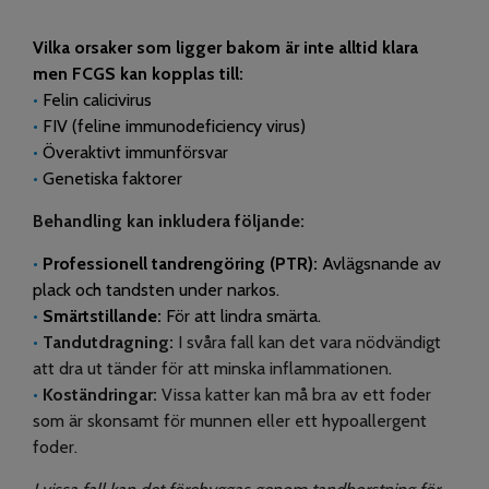
Vilka orsaker som ligger bakom är inte alltid klara
men FCGS kan kopplas till:
•
Felin calicivirus
•
FIV (feline immunodeficiency virus)
•
Överaktivt immunförsvar
•
Genetiska faktorer
Behandling kan inkludera följande:
•
Professionell tandrengöring (PTR):
Avlägsnande av
plack och tandsten
under narkos.
•
Smärtstillande:
För att lindra smärta.
•
Tandutdragning:
I svåra fall kan det vara nödvändigt
att dra ut tänder för att minska inflammationen
.
•
Koständringar:
Vissa katter kan må bra av ett foder
som är skonsamt för munnen eller ett hypoallergent
foder.