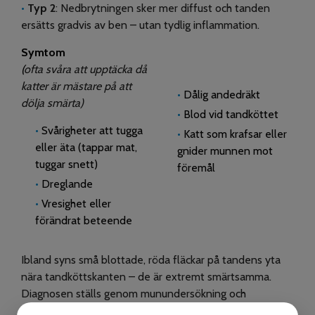
•
Typ 2
: Nedbrytningen sker mer diffust och tanden
ersätts gradvis av ben – utan tydlig inflammation.
Symtom
(
ofta svåra att upptäcka då
katter är mästare på att
•
Dålig andedräkt
dölja smärta)
•
Blod vid tandköttet
•
Svårigheter att tugga
•
Katt som krafsar eller
eller äta (tappar mat,
gnider munnen mot
tuggar snett)
föremål
•
Dreglande
•
Vresighet eller
förändrat beteende
Ibland syns små blottade, röda fläckar på tandens yta
nära tandköttskanten – de är extremt smärtsamma.
Diagnosen ställs genom munundersökning och
tandröntgen under narkos. Många fall upptäcks inte