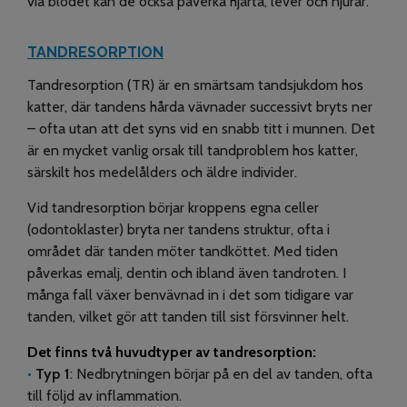
via blodet kan de också påverka hjärta, lever och njurar.
TANDRESORPTION
Tandresorption (TR) är en smärtsam tandsjukdom hos
katter, där tandens hårda vävnader successivt bryts ner
– ofta utan att det syns vid en snabb titt i munnen. Det
är en mycket vanlig orsak till tandproblem hos katter,
särskilt hos medelålders och äldre individer.
Vid tandresorption börjar kroppens egna celler
(odontoklaster) bryta ner tandens struktur, ofta i
området där tanden möter tandköttet. Med tiden
påverkas emalj, dentin och ibland även tandroten. I
många fall växer benvävnad in i det som tidigare var
tanden, vilket gör att tanden till sist försvinner helt.
Det finns två huvudtyper av tandresorption:
•
Typ 1
: Nedbrytningen börjar på en del av tanden, ofta
till följd av inflammation.