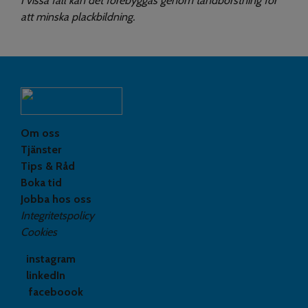
I vissa fall kan det förebyggas genom tandborstning för
att minska plackbildning.
Om oss
Tjänster
Tips & Råd
Boka tid
Jobba hos oss
Integritetspolicy
Cookies
instagram
linkedIn
faceboook