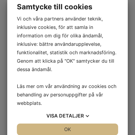
Samtycke till cookies
förrän katten sövs för en planerad tandrengöring,
eftersom förändringarna ofta sitter under tandköttet. I
Vi och våra partners använder teknik,
vissa fall kan vi se det under en ockulär besiktning.
inklusive cookies, för att samla in
Det finns tyvärr inget sätt att stoppa eller bota
information om dig för olika ändamål,
tandresorption. Den drabbade tanden behöver oftast
inklusive: bättre användarupplevelse,
dras ut för att lindra smärtan. I vissa fall krävs även
funktionalitet, statistik och marknadsföring.
borttagning av tandroten, beroende på sjukdomens typ
och omfattning.
Genom att klicka på "OK" samtycker du till
dessa ändamål.
Går det att förebygga?
Orsaken till TR är inte helt klarlagd. Det verkar vara en
Läs mer om vår användning av cookies och
kombination av genetik, immunförsvar och miljöfaktorer.
God munvård (som regelbunden tandkontroll och
behandling av personuppgifter på vår
tandborstning) kan dock hjälpa till att upptäcka
webbplats.
problemen tidigt och minska risken för inflammation.
VISA
DETALJER
JA
NEJ
OK
JA
NEJ
BETTFEL