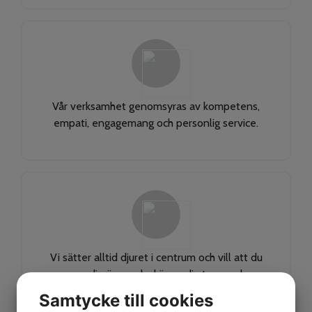
Vår verksamhet genomsyras av kompetens,
empati, engagemang och personlig service.
Vi sätter alltid djuret i centrum och vill att du
som djurägare ska känna dig trygg och
omhändertagen.
Samtycke till cookies