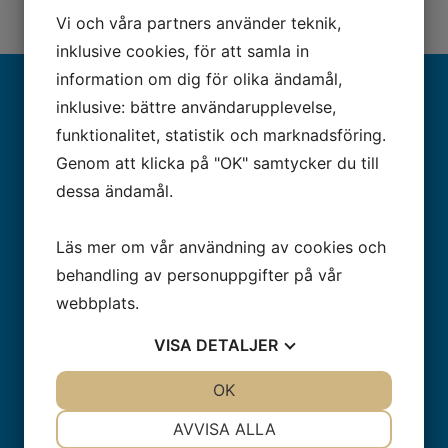
Vi och våra partners använder teknik,
inklusive cookies, för att samla in
information om dig för olika ändamål,
inklusive: bättre användarupplevelse,
funktionalitet, statistik och marknadsföring.
KOM I KONTAKT MED OSS
Genom att klicka på "OK" samtycker du till
dessa ändamål.
08-33 37 60
Läs mer om vår användning av cookies och
behandling av personuppgifter på vår
Måndag-Fredag 8.00-17.00
webbplats.
Bondegatan 38
VISA
DETALJER
116 33
JA
NEJ
OK
JA
NEJ
Stockholm
NÖDVÄNDIG
INSTÄLLNINGAR
AVVISA ALLA
info@sodervet.se