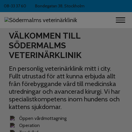
08-33 37 60
Bondegatan 38, Stockholm
VÄLKOMMEN TILL
SÖDERMALMS
VETERINÄRKLINIK
En personlig veterinärklinik mitt i city.
Fullt utrustad för att kunna erbjuda allt
från förebyggande vård till medicinska
utredningar och avancerad kirurgi. Vi har
specialistkompetens inom hundens och
kattens sjukdomar.
Öppen vårdmottagning
Operation