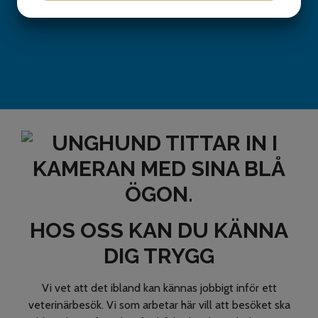
JA
NEJ
JA
NEJ
MARKNADSFÖRING
STATISTIK
HOS OSS KAN DU KÄNNA
DIG TRYGG
Vi vet att det ibland kan kännas jobbigt inför ett
veterinärbesök. Vi som arbetar här vill att besöket ska